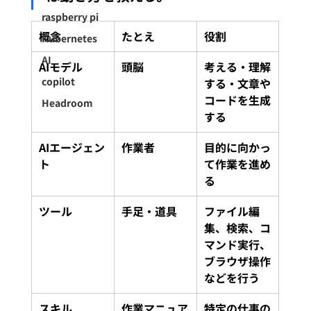
raspberry pi
概念
たとえ
役割
Kubernetes
AI
AIモデル
頭脳
考える・理解
copilot
する・文章や
コードを生成
Headroom
する
AIエージェン
作業者
目的に向かっ
ト
て作業を進め
る
ツール
手足・道具
ファイル編
集、検索、コ
マンド実行、
ブラウザ操作
などを行う
スキル
作業マニュア
特定の仕事の