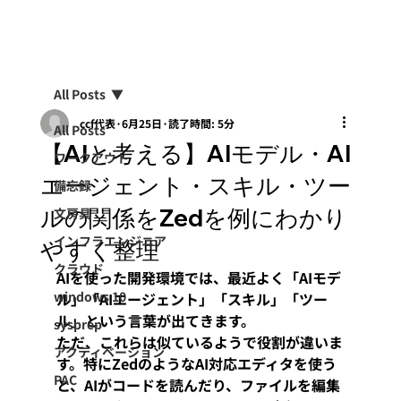
All Posts
ccf代表
6月25日
読了時間: 5分
All Posts
【AIと考える】AIモデル・AI
ワークアウト
エージェント・スキル・ツー
備忘録
ルの関係をZedを例にわかり
文房具
インフラエンジニア
やすく整理
クラウド
AIを使った開発環境では、最近よく「AIモデ
windows 10
ル」「AIエージェント」「スキル」「ツー
ル」という言葉が出てきます。
sysprep
ただ、これらは似ているようで役割が違いま
アクティベーション
す。特にZedのようなAI対応エディタを使う
PAC
と、AIがコードを読んだり、ファイルを編集