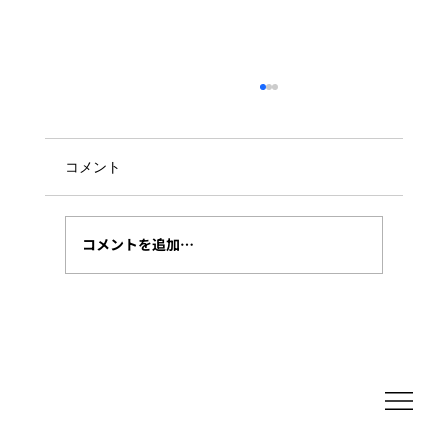
コメント
コメントを追加…
エディタAIを「国内完結」で使う―
Azureで諦めた“推論の国内完結”を、
AWS Bedrock で取り戻すまで