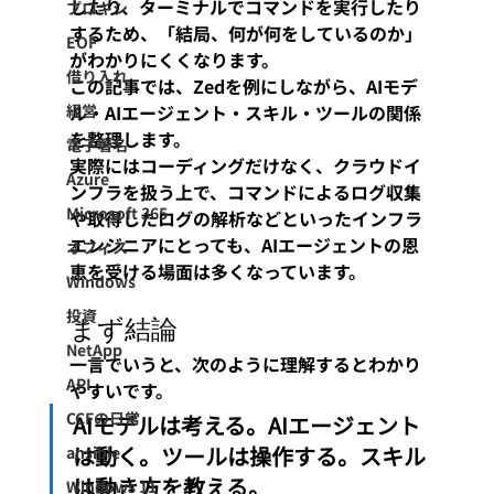
したり、ターミナルでコマンドを実行したり
プロキシ
するため、「結局、何が何をしているのか」
EOF
がわかりにくくなります。
借り入れ
この記事では、Zedを例にしながら、AIモデ
経営
ル・AIエージェント・スキル・ツールの関係
を整理します。
電子署名
実際にはコーディングだけなく、クラウドイ
Azure
ンフラを扱う上で、コマンドによるログ収集
Microsoft 365
や取得したログの解析などといったインフラ
エンジニアにとっても、AIエージェントの恩
オフィス
恵を受ける場面は多くなっています。
Windows
投資
まず結論
NetApp
一言でいうと、次のように理解するとわかり
API
やすいです。
CCFの日常
AIモデルは考える。AIエージェント
は動く。ツールは操作する。スキル
ansible
は動き方を教える。
Windows 11