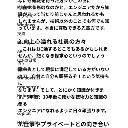
なにも知識を持った方々がこの世に
存在するものなのかと。エンジニアだから知
Microsoft 365
識があって当たり前じゃんと思われるかも
オフィス
しれませんが、技術以外のことでも何でも知
Windows
っています。本当に尊敬できる先輩方です。
投資
2.向上心溢れる社員の方々
NetApp
　これは1に通ずるところもあるかもしれま
API
せんが、飽くなき探求心というのでしょう
CCFの日常
か、
誰一人として現状に満足している方がいない
ansible
ので、自然と自分も頑張るぞ！という気持ち
Windows 11
に
raspberry pi
なります。そして、とにかく知識が付きま
Kubernetes
す。5年後、10年後に確かな技術力と知識の
ある
AI
エンジニアになれるように日々頑張ります。
copilot
Headroom
3.仕事やプライベートとの向き合い