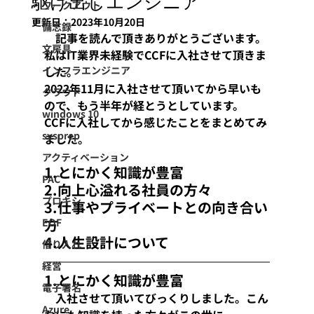
駆け出しエンジニア
ワークアウト
更新日：
2023年10月20日
備忘録
　記事を読んで頂きありがとうございます。
文房具
私はIT業界未経験でCCFに入社させて頂きま
インフラエンジニア
した。
2022年11月に入社させて頂いてから早いも
クラウド
ので、もう半年が経とうとしています。
windows 10
CCFに入社してから感じたことをまとめてみ
sysprep
ました。
アクティベーション
1.とにかく知識が豊富
PAC
2.向上心溢れる社員の方々
プロキシ
3.仕事やプライベートとの向き合い
方
EOF
4.人生設計について
借り入れ
経営
1.とにかく知識が豊富
電子署名
　入社させて頂いてびっくりしました。こん
Azure