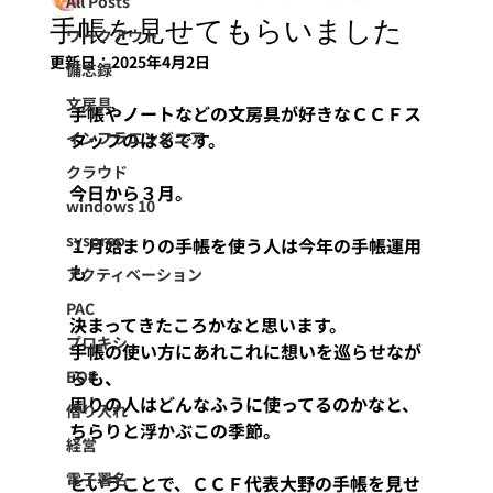
All Posts
手帳を見せてもらいました
ワークアウト
更新日：
2025年4月2日
備忘録
文房具
手帳やノートなどの文房具が好きなＣＣＦス
インフラエンジニア
タッフのはるです。
クラウド
今日から３月。
windows 10
sysprep
１月始まりの手帳を使う人は今年の手帳運用
も
アクティベーション
PAC
決まってきたころかなと思います。
プロキシ
手帳の使い方にあれこれに想いを巡らせなが
らも、
EOF
周りの人はどんなふうに使ってるのかなと、
借り入れ
ちらりと浮かぶこの季節。
経営
電子署名
ということで、ＣＣＦ代表大野の手帳を見せ