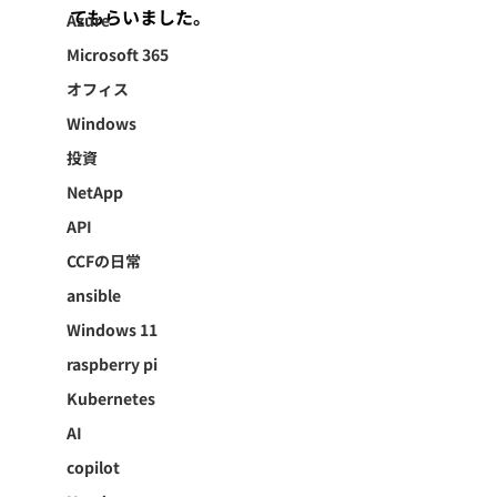
てもらいました。
Azure
Microsoft 365
オフィス
Windows
投資
NetApp
API
CCFの日常
ansible
Windows 11
raspberry pi
Kubernetes
AI
copilot