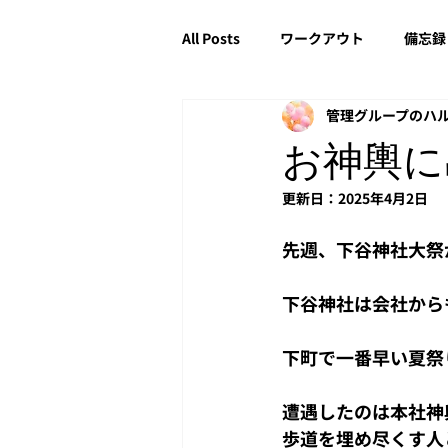
All Posts
ワークアウト
備忘録
管理グループのハ
アクティベーション
PAC
お神輿に
更新日：
2025年4月2日
Windows
投資
NetApp
先週、下谷神社大祭
copilot
Headroom
下谷神社は会社から
下町で一番早い夏祭
遭遇したのは本社神
歩道を埋め尽くす人