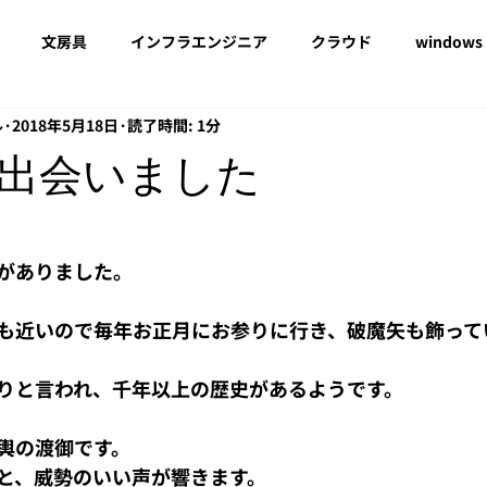
文房具
インフラエンジニア
クラウド
windows 
ル
2018年5月18日
読了時間: 1分
プロキシ
EOF
借り入れ
経営
電子署名
Az
出会いました
API
CCFの日常
ansible
Windows 11
rasp
がありました。
も近いので毎年お正月にお参りに行き、破魔矢も飾って
りと言われ、千年以上の歴史があるようです。
輿の渡御です。
と、威勢のいい声が響きます。