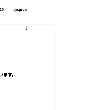
10
sysprep
ure
Microsoft 365
オフィス
berry pi
Kubernetes
AI
います。