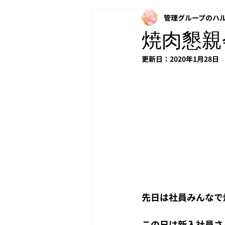
管理グループのハ
アクティベーション
PAC
焼肉懇親
更新日：
2020年1月28日
Windows
投資
NetApp
copilot
Headroom
先日は社員みんなで
この日は新入社員さ