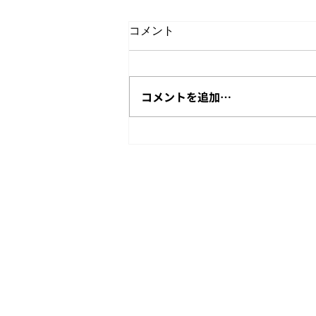
コメント
屋上花火鑑賞会
コメントを追加…
Copyright © Challenge Consulting Firm All