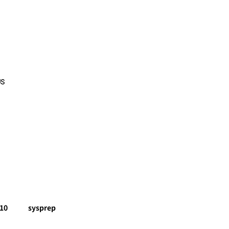
US
10
sysprep