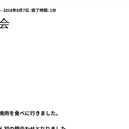
ル
2018年8月7日
読了時間: 1分
プロキシ
EOF
借り入れ
経営
電子署名
Az
会
API
CCFの日常
ansible
Windows 11
rasp
焼肉を食べに行きました。
ん初の顔合わせとなりました。