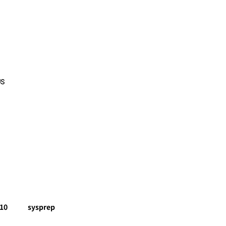
US
10
sysprep