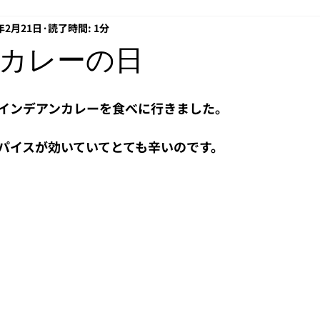
9年2月21日
読了時間: 1分
プロキシ
EOF
借り入れ
経営
電子署名
Az
カレーの日
API
CCFの日常
ansible
Windows 11
rasp
インデアンカレーを食べに行きました。
パイスが効いていてとても辛いのです。