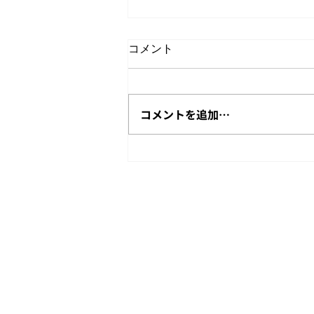
コメント
屋上花火鑑賞会
コメントを追加…
Copyright © Challenge Consulting Firm All