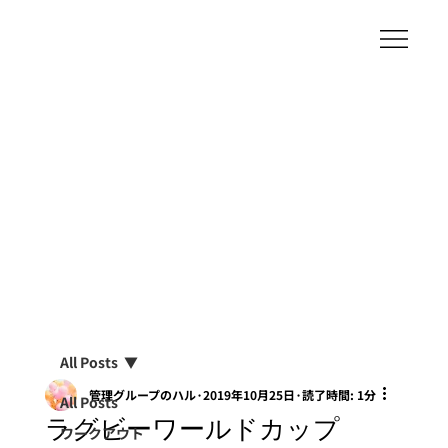
All Posts
管理グループのハル
2019年10月25日
読了時間: 1分
All Posts
ラグビーワールドカップ
ワークアウト