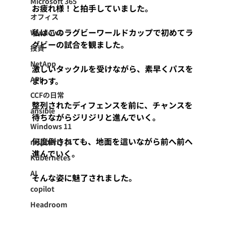
Microsoft 365
お疲れ様！と拍手していました。
オフィス
私はこのラグビーワールドカップで初めてラ
Windows
グビーの試合を観ました。
投資
NetApp
激しいタックルを受けながら、素早くパスを
API
まわす。
CCFの日常
整列されたディフェンスを前に、チャンスを
ansible
待ちながらジリジリと進んでいく。
Windows 11
何度倒されても、地面を這いながら前へ前へ
raspberry pi
進んでいく。
Kubernetes
AI
そんな姿に魅了されました。
copilot
Headroom