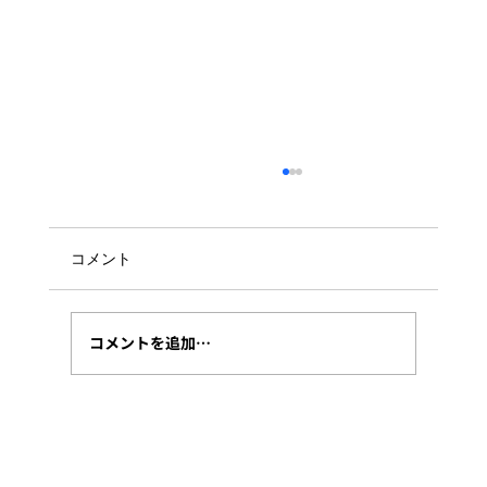
コメント
コメントを追加…
AIモデルは単体で選ばない――私が
Claudeで実装し、Codexでレビューする
理由