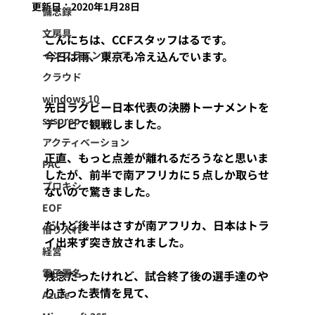
更新日：
2020年1月28日
備忘録
文房具
こんにちは、CCFスタッフはるです。
インフラエンジニア
今日は雨、東京も冷え込んでいます。
クラウド
windows 10
先日ラグビー日本代表の決勝トーナメントを
sysprep
テレビで観戦しました。
アクティベーション
正直、もっと点差が離れるだろうなと思いま
PAC
したが、前半で南アフリカに５点しか取らせ
プロキシ
ないので驚きました。
EOF
だけど後半はさすが南アフリカ、日本はトラ
借り入れ
イ出来ず突き放されました。
経営
電子署名
残念だったけれど、試合終了後の選手達のや
りきった表情を見て、
Azure