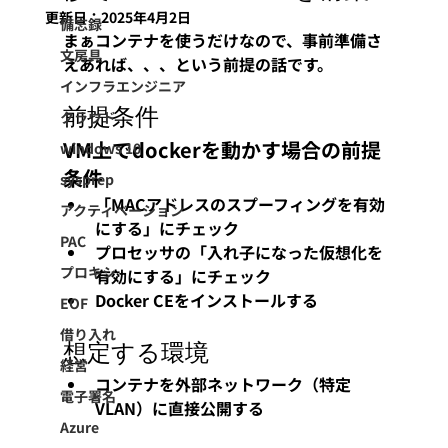
更新日：
2025年4月2日
備忘録
まぁコンテナを使うだけなので、事前準備さ
文房具
えあれば、、、という前提の話です。
インフラエンジニア
前提条件
クラウド
VM上でdockerを動かす場合の前提
windows 10
条件
sysprep
「MACアドレスのスプーフィングを有効
アクティベーション
にする」にチェック
PAC
プロセッサの「入れ子になった仮想化を
プロキシ
有効にする」にチェック
Docker CEをインストールする
EOF
借り入れ
想定する環境
経営
コンテナを外部ネットワーク（特定
電子署名
VLAN）に直接公開する
Azure