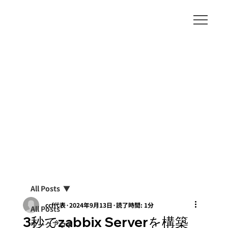
All Posts
ccf代表
2024年9月13日
読了時間: 1分
All Posts
3秒でzabbix Serverを構築
ワークアウト