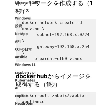
ネットワークを作成する（1
Microsoft 365
オフィス
秒）
Windows
docker network create -d 
投資
macvlan \

NetApp
    --subnet=192.168.x.0/24 
\

API
    --gateway=192.168.x.254 
CCFの日常
\

ansible
    -o parent=eth0 vlanx
Windows 11
raspberry pi
docker hubからイメージを
Kubernetes
取得する（1秒）
AI
copilot
docker pull zabbix/zabbix-
appliance
Headroom