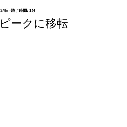
月24日
読了時間: 1分
プロキシ
EOF
借り入れ
経営
電子署名
Az
ピークに移転
API
CCFの日常
ansible
Windows 11
rasp