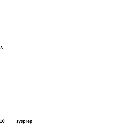
US
10
sysprep