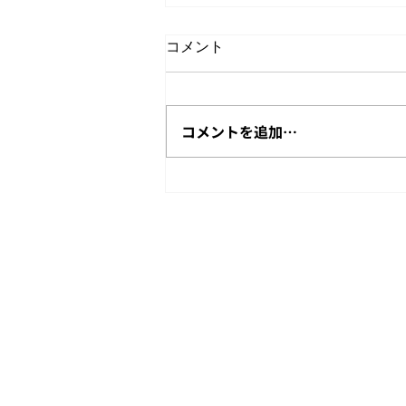
SIerとSESのビジネスモデル
コメント
の変化
最近動画配信サイトなどで、エン
ジニア転職支援やフリーランス支
コメントを追加…
援などをしている人たちの会話を
聞いていて、”この界隈”のエン
ジニアは、SIerとSES（人材派遣
やSE派遣などの総称）の区別が
ついていないことに驚きました。
私がこの業界に入った頃は、SIer
事業とSES事業は共通...
Copyright © Challenge Consulting Firm All