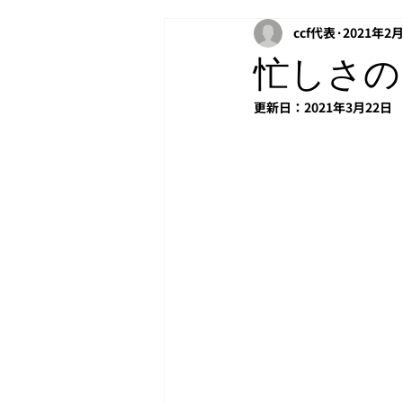
ccf代表
2021年2
アクティベーション
PAC
忙しさの
更新日：
2021年3月22日
Windows
投資
NetApp
copilot
Headroom