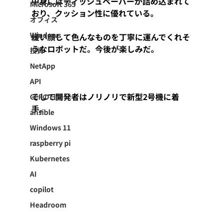
中身にはティッシュペーパーが詰め込まれて
Microsoft 365
おり、クッション性に優れている。
オフィス
Windows
緩い顔して色んなものを丁寧に運んでくれそ
うなロボットだ。今後が楽しみだ。
投資
NetApp
API
そして開発者はノリノリで新型2号機に着
CCFの日常
手。
ansible
Windows 11
raspberry pi
Kubernetes
AI
copilot
Headroom