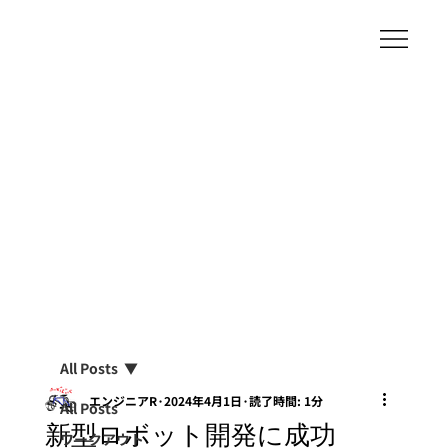
All Posts
エンジニアR
2024年4月1日
読了時間: 1分
All Posts
新型ロボット開発に成功
ワークアウト