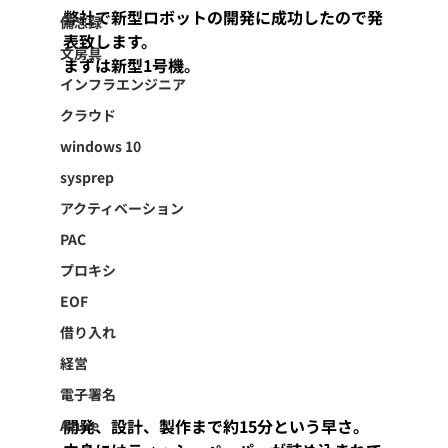
弊社で新型ロボットの開発に成功したので発
備忘録
表致します。
文房具
まずは新型1号機。
インフラエンジニア
クラウド
windows 10
sysprep
アクティベーション
PAC
プロキシ
EOF
借り入れ
経営
電子署名
開発、設計、製作まで約15分という早さ。
Azure