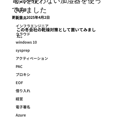
電気を使わない加湿器を使っ
ワークアウト
てみました
備忘録
更新日：
2025年4月2日
文房具
インフラエンジニア
この冬会社の乾燥対策として置いてみまし
クラウド
た。
windows 10
sysprep
アクティベーション
PAC
プロキシ
EOF
借り入れ
経営
電子署名
Azure