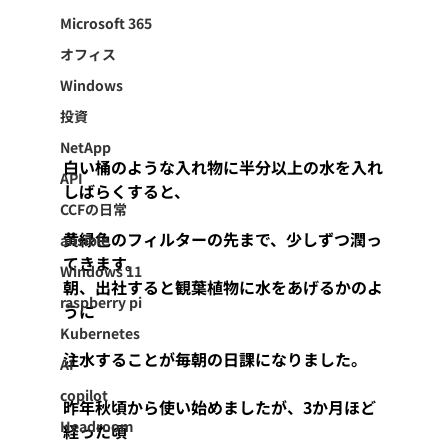
Microsoft 365
オフィス
Windows
投資
NetApp
白い桶のような入れ物に半分以上の水を入れ
API
しばらくすると、
CCFの日常
黄緑色のフィルターの先まで、少しずつ潤っ
ansible
てきます。
Windows 11
朝、出社すると観葉植物に水をあげるかのよ
raspberry pi
うに
Kubernetes
注水することが毎朝の日課になりました。
AI
copilot
昨年秋頃から使い始めましたが、3か月ほど
Headroom
経った頃