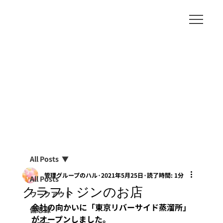
All Posts
管理グループのハル
2021年5月25日
読了時間: 1分
All Posts
クラフトジンのお店
ワークアウト
会社の向かいに「東京リバーサイド蒸溜所」
備忘録
がオープンしました。