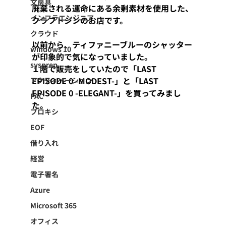
文房具
廃棄される運命にある余剰素材を使用した、
インフラエンジニア
クラフトジンのお店です。
クラウド
以前から、ティファニーブルーのシャッター
windows 10
が印象的で気になっていました。
sysprep
１階で販売をしていたので「LAST 
EPISODE 0 -MODEST-」と「LAST 
アクティベーション
EPISODE 0 -ELEGANT-」を買ってみまし
PAC
た。
プロキシ
EOF
借り入れ
経営
電子署名
Azure
Microsoft 365
オフィス