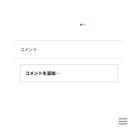
コメント
コメントを追加…
AIモデルは単体で選ばない――私が
Claudeで実装し、Codexでレビューする
理由