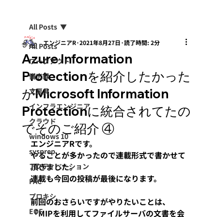
All Posts
エンジニアR
2021年8月27日
読了時間: 2分
All Posts
Azure Information
ワークアウト
Protectionを紹介したかった
備忘録
がMicrosoft Information
文房具
インフラエンジニア
Protectionに統合されてたの
クラウド
でそのご紹介 ④
windows 10
エンジニアRです。
sysprep
やることが多かったので連載形式で書かせて
頂きました。
アクティベーション
連載も今回の投稿が最後になります。
PAC
プロキシ
前回のおさらいですがやりたいことは、
EOF
「MIPを利用してファイルサーバの文書を会