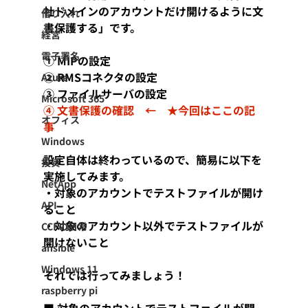
社ドメインのアカウントだけ開けるように文
借り入れ
書保護する」です。
経営
電子署名
① MIPの設定
② RMSコネクタの設定
Azure
③ ファイルサーバの設定
Microsoft 365
④ 文書保護の確認　←　★今回はここの記
オフィス
事
Windows
設定自体は終わっているので、簡易に以下を
投資
実施してみます。
NetApp
・対象のアカウントでテストファイルが開け
API
ること
・対象のアカウント以外でテストファイルが
CCFの日常
開けないこと
ansible
Windows 11
それでは行ってみましょう！
raspberry pi
■ 対象のアカウントでテストファイルが開