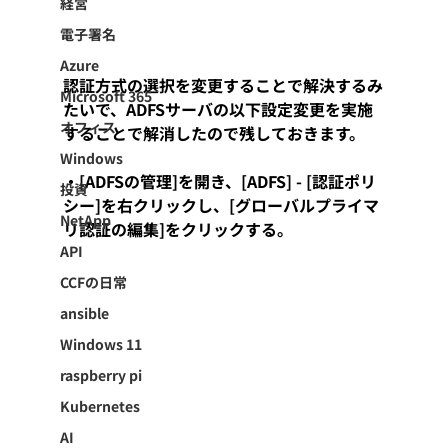
経営
電子署名
Azure
認証方式の選択を変更することで解決するみ
Microsoft 365
たいで、ADFSサーバの以下設定変更を実施
オフィス
することで解消したので残しておきます。
Windows
・[ADFSの管理]を開き、[ADFS] - [認証ポリ
投資
シー]を右クリックし、[グローバルプライマ
NetApp
リ認証の編集]をクリックする。
API
CCFの日常
ansible
Windows 11
raspberry pi
Kubernetes
AI