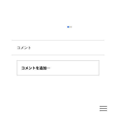
Hybrid Runbook WorkerのPowerShell
実行環境への環境変数
Azure Automation上のスクリプトをローカル
コメント
環境でリモート実行するときに、少し時間が経
つといつもつまずくことを備忘として記載しま
す。 以下のURLにある通り、環境変数で設定し
コメントを追加…
ろ、書いてあるんですが、これが曲者。。。...