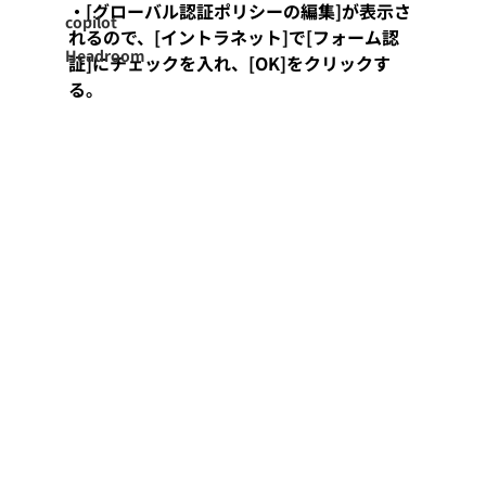
・[グローバル認証ポリシーの編集]が表示さ
copilot
れるので、[イントラネット]で[フォーム認
Headroom
証]にチェックを入れ、[OK]をクリックす
る。