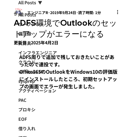
All Posts
エンジニアR
2019年9月24日
読了時間: 1分
All Posts
ADFS環境でOutlookのセッ
ワークアウト
トアップがエラーになる
備忘録
更新日：
2025年4月2日
文房具
インフラエンジニア
ADFS周りで追加で残しておきたいことがあ
クラウド
ったので連投です。
Office365のOutlookをWindows10の評価版
windows 10
にインストールしたところ、初期セットアッ
sysprep
プの画面でエラーが発生しました。
アクティベーション
PAC
プロキシ
EOF
借り入れ