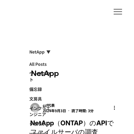
NetApp
All Posts
NetApp
ワークアウ
ト
備忘録
文房具
ccf代表
インフラエ
2024年9月3日
読了時間: 3分
ンジニア
NetApp（ONTAP）のAPIで
クラウド
ファイルサーバの調査
windows