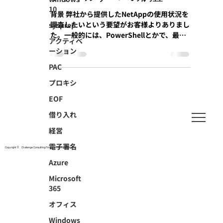
10
背景 弊社から提供したNetAppの使用状況を
調査したいという要望がお客様よりありまし
sysprep
た。一般的には、PowerShellとかで、最終
アクティベ
アクセス日や変更日などを取得するスクリプ
ーション
トで取得するのですが、NetAppは、別マシ
ンからネットワーク越しに実施するので、遅
PAC
くなりそうという...
プロキシ
EOF
借り入れ
経営
電子署名
Copyright © Challenge Consulting Firm All Rights Reserved.
Azure
Microsoft
365
オフィス
Windows