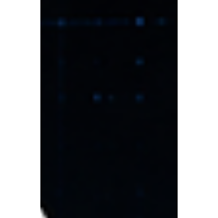
まで持っていった話を書きました。今回はそ
の続編、というか「続きを動かそうとした
ら、また別のところで派手に詰まった」記録
です。 結論から書くと、最終的にはこんな構
成で安定運用に入れました。 UGREEN
DXP6800 Pro UGOS Pro Kernel:
6.12.74+deb12-amd64 NVIDIA Driver:
535.261.03 GPU: NVIDIA RTX 2000 Ada
Generation (VRAM 16GB) Docker
Compose: Ollama + Open-WebUI モデル領
域: 14.5TB HDD (RAID6) の上に手動 LV +
ext4 SSD 領域: コンテナ実行ベースとして温
存 ただ、ここに辿り着くまでに「Open-
WebUI からモデルが見えない」という一見
シンプルな症状を入口に、Docker のネット
ワーク、SSD