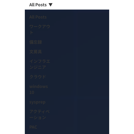
All Posts
All Posts
ワークアウ
ト
備忘録
文房具
インフラエ
ンジニア
クラウド
windows
10
sysprep
アクティベ
ーション
PAC