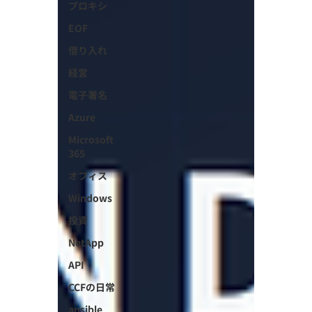
プロキシ
EOF
借り入れ
経営
電子署名
Azure
Microsoft
365
オフィス
Windows
投資
NetApp
API
CCFの日常
ansible