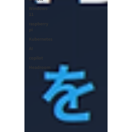
Windows
11
raspberry
pi
Kubernetes
AI
copilot
Headroom