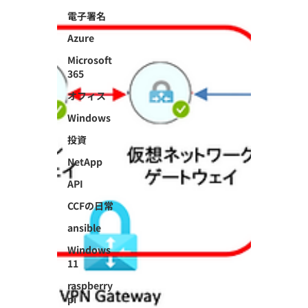
電子署名
Azure
Microsoft
365
オフィス
Windows
投資
NetApp
API
CCFの日常
ansible
Windows
11
raspberry
pi