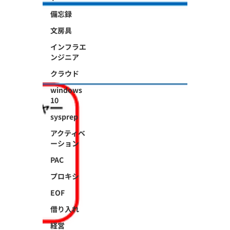
備忘録
文房具
インフラエ
ンジニア
クラウド
windows
10
sysprep
アクティベ
ーション
PAC
プロキシ
EOF
借り入れ
経営