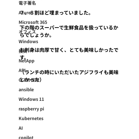
電子署名
７、８割ほど埋まっていました。
Azure
Microsoft 365
下の階のスーパーで生鮮食品を扱っているか
オフィス
らでしょうか。
Windows
お刺身は肉厚で甘く、とても美味しかったで
投資
す。
NetApp
API
（ランチの時にいただいたアジフライも美味
しかった）
CCFの日常
ansible
Windows 11
raspberry pi
Kubernetes
AI
copilot