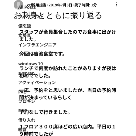
ccf採用担当
2019年7月3日
読了時間: 1分
All Posts
お刺身とともに振り返る
ワークアウト
備忘録
スタッフが全員集合したのでお食事に出かけ
文房具
ました。
インフラエンジニア
今回は吉池食堂です。
クラウド
windows 10
ランチで何度か訪れたことがありますが夜は
sysprep
初めてでした。
アクティベーション
一応、予約をと思いましたが、当日の予約時
PAC
間が決まっているらしく
プロキシ
EOF
予約なしで行きました。
借り入れ
１フロア３００席ほどの広い店内。平日の１
経営
９時前でしたが