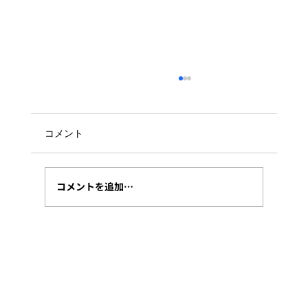
Hybrid Runbook WorkerのPowerShell
実行環境への環境変数
Azure Automation上のスクリプトをローカル
コメント
環境でリモート実行するときに、少し時間が経
つといつもつまずくことを備忘として記載しま
す。 以下のURLにある通り、環境変数で設定し
コメントを追加…
ろ、書いてあるんですが、これが曲者。。。...