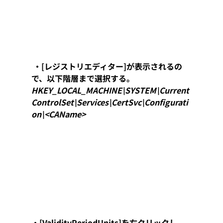
 ・[レジストリエディター]が表示されるの
で、以下階層まで選択する。
HKEY_LOCAL_MACHINE\SYSTEM\Current
ControlSet\Services\CertSvc\Configurati
on\<CAName>
・[ValidityPeriodUnits]を右クリックし、