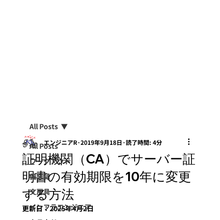
All Posts
エンジニアR
2019年9月18日
読了時間: 4分
All Posts
証明機関（CA）でサーバー証
ワークアウト
明書の有効期限を10年に変更
備忘録
する方法
文房具
インフラエンジニア
更新日：
2025年4月2日