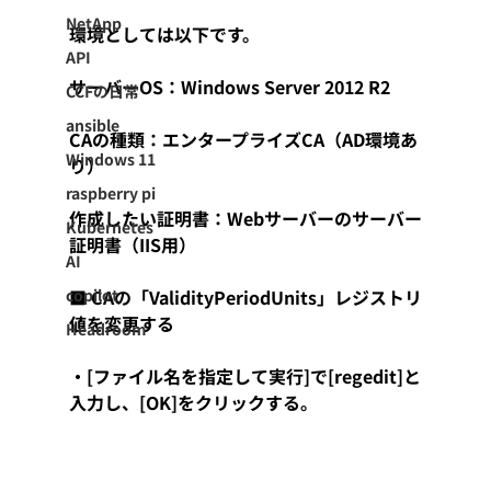
NetApp
環境としては以下です。
API
サーバーOS：Windows Server 2012 R2
CCFの日常
ansible
CAの種類：エンタープライズCA（AD環境あ
Windows 11
り）
raspberry pi
作成したい証明書：Webサーバーのサーバー
Kubernetes
証明書（IIS用）
AI
copilot
■ CAの「ValidityPeriodUnits」レジストリ
値を変更する
Headroom
・[ファイル名を指定して実行]で[regedit]と
入力し、[OK]をクリックする。