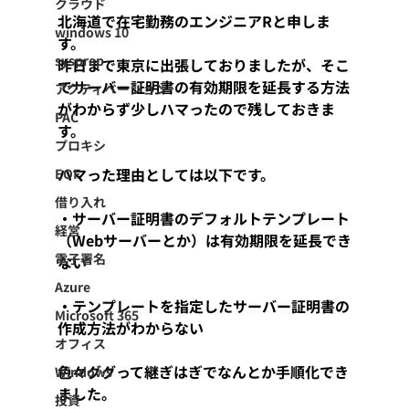
クラウド
北海道で在宅勤務のエンジニアRと申しま
windows 10
す。
sysprep
昨日まで東京に出張しておりましたが、そこ
でサーバー証明書の有効期限を延長する方法
アクティベーション
がわからず少しハマったので残しておきま
PAC
す。
プロキシ
ハマった理由としては以下です。
EOF
借り入れ
・サーバー証明書のデフォルトテンプレート
経営
（Webサーバーとか）は有効期限を延長でき
電子署名
ない
Azure
・テンプレートを指定したサーバー証明書の
Microsoft 365
作成方法がわからない
オフィス
色々ググって継ぎはぎでなんとか手順化でき
Windows
ました。
投資