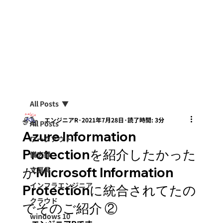
All Posts
エンジニアR
2021年7月28日
読了時間: 3分
All Posts
Azure Information
ワークアウト
Protectionを紹介したかった
備忘録
がMicrosoft Information
文房具
インフラエンジニア
Protectionに統合されてたの
クラウド
でそのご紹介 ②
windows 10