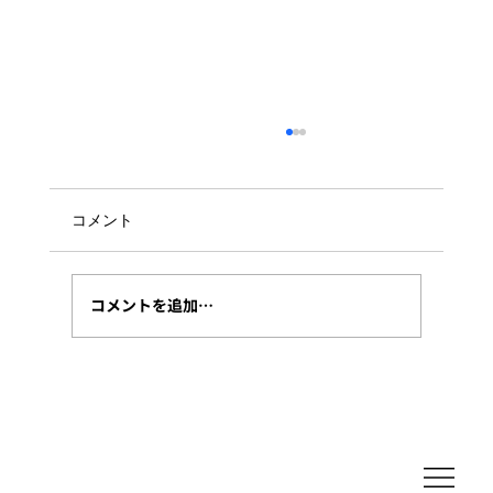
Hybrid Runbook WorkerのPowerShell
実行環境への環境変数
Azure Automation上のスクリプトをローカル
コメント
環境でリモート実行するときに、少し時間が経
つといつもつまずくことを備忘として記載しま
す。 以下のURLにある通り、環境変数で設定し
コメントを追加…
ろ、書いてあるんですが、これが曲者。。。...