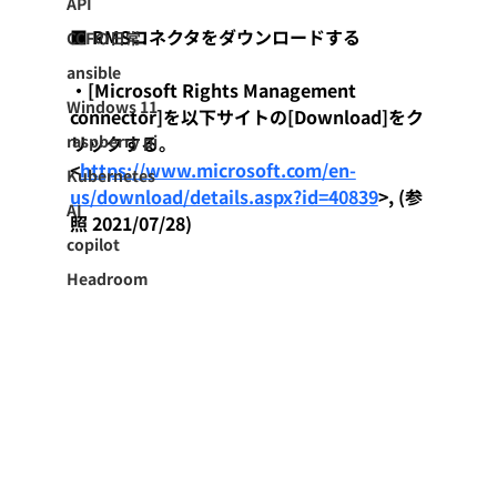
API
■ RMSコネクタをダウンロードする
CCFの日常
ansible
・[Microsoft Rights Management 
Windows 11
connector]を以下サイトの[Download]をク
raspberry pi
リックする。
<
https://www.microsoft.com/en-
Kubernetes
us/download/details.aspx?id=40839
>, (参
AI
照 2021/07/28)
copilot
Headroom