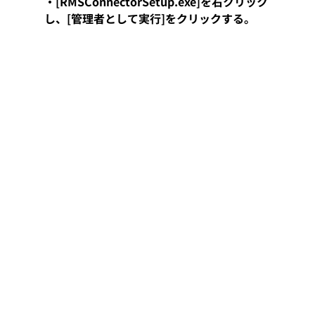
・[RMSConnectorSetup.exe]を右クリック
し、[管理者として実行]をクリックする。