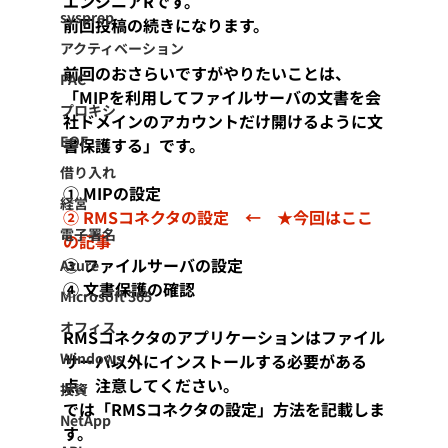
エンジニアRです。
sysprep
前回投稿の続きになります。
アクティベーション
前回のおさらいですがやりたいことは、
PAC
「MIPを利用してファイルサーバの文書を会
プロキシ
社ドメインのアカウントだけ開けるように文
EOF
書保護する」です。
借り入れ
① MIPの設定
経営
② RMSコネクタの設定　←　★今回はここ
電子署名
の記事
③ ファイルサーバの設定
Azure
④ 文書保護の確認
Microsoft 365
オフィス
RMSコネクタのアプリケーションはファイル
Windows
サーバ以外にインストールする必要がある
点、注意してください。
投資
では「RMSコネクタの設定」方法を記載しま
NetApp
す。